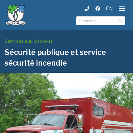
EN
ubmenu (Municipalité )
ubmenu (Services )
ubmenu (Culture et loisirs )
Services aux citoyens
Sécurité publique et service
sécurité incendie