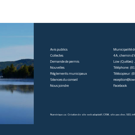
Avis publics
Municipalité 
Collectes
4A, chemin d
Demande de permis
Low (Québec)
Nouvelles
Téléphone: (
Règlements municipaux
Télécopieur: 
Séances du conseil
reception@low
Nous joindre
Facebook
Numérique.ca
:
Création de site web adaptatif
,
CRM
,
site pas cher
,
SEO
,
in