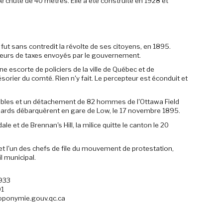
 chute de 40 mètres. Elle a été construite en 1928 et
ut sans contredit la révolte de ses citoyens, en 1895.
teurs de taxes envoyés par le gouvernement.
 escorte de policiers de la ville de Québec et de
ésorier du comté. Rien n'y fait. Le percepteur est éconduit et
roubles et un détachement de 82 hommes de l'Ottawa Field
uards débarquèrent en gare de Low, le 17 novembre 1895.
le et de Brennan's Hill, la milice quitte le canton le 20
t l'un des chefs de file du mouvement de protestation,
l municipal.
1933
01
oponymie.gouv.qc.ca