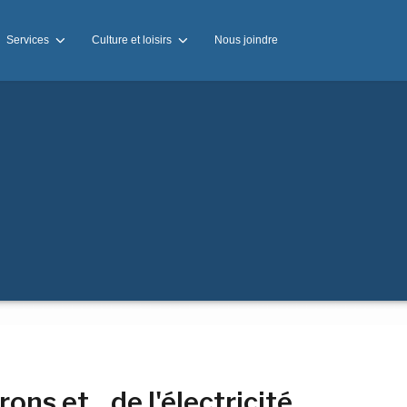
Services
Culture et loisirs
Nous joindre
ns et... de l'électricité