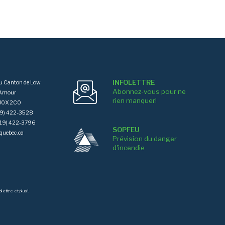
INFOLETTRE
du Canton de Low
Abonnez-vous pour ne
'Amour
rien manquer!
J0X 2C0
819) 422-3528
(819) 422-3796
SOPFEU
quebec.ca
Prévision du danger
d'incendie
folettre
et plus!