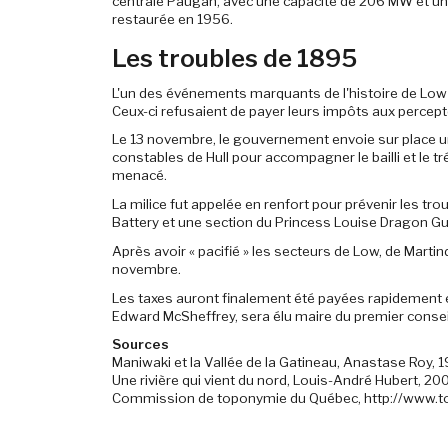
centrale Paugan, avec une capacité de 206 MW et une
restaurée en 1956.
Les troubles de 1895
L'un des événements marquants de l'histoire de Low f
Ceux-ci refusaient de payer leurs impôts aux percep
Le 13 novembre, le gouvernement envoie sur place une
constables de Hull pour accompagner le bailli et le tr
menacé.
La milice fut appelée en renfort pour prévenir les t
Battery et une section du Princess Louise Dragon G
Après avoir « pacifié » les secteurs de Low, de Martinda
novembre.
Les taxes auront finalement été payées rapidement e
Edward McSheffrey, sera élu maire du premier consei
Sources
Maniwaki et la Vallée de la Gatineau, Anastase Roy, 
Une rivière qui vient du nord, Louis-André Hubert, 20
Commission de toponymie du Québec, http://www.t
-