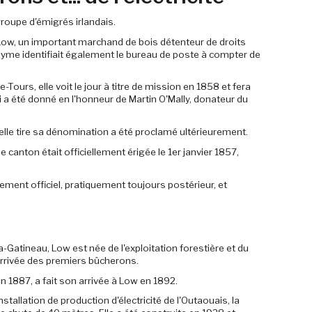
roupe d'émigrés irlandais.
w, un important marchand de bois détenteur de droits
nyme identifiait également le bureau de poste à compter de
Tours, elle voit le jour à titre de mission en 1858 et fera
i a été donné en l'honneur de Martin O'Mally, donateur du
elle tire sa dénomination a été proclamé ultérieurement.
 canton était officiellement érigée le 1er janvier 1857,
ment officiel, pratiquement toujours postérieur, et
-Gatineau, Low est née de l'exploitation forestière et du
arrivée des premiers bûcherons.
 1887, a fait son arrivée à Low en 1892.
stallation de production d'électricité de l'Outaouais, la