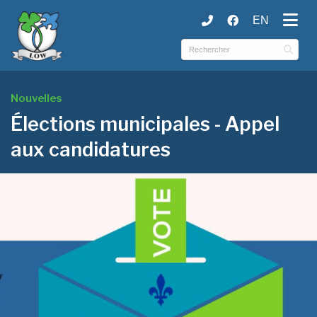
EN
ubmenu (Municipalité )
ubmenu (Services )
ubmenu (Culture et loisirs )
Nouvelles
Élections municipales - Appel
aux candidatures