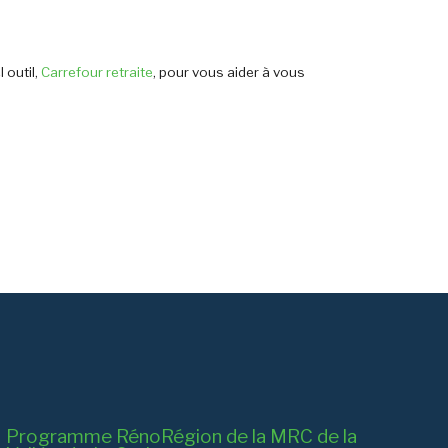
 outil,
Carrefour retraite
, pour vous aider à vous
Programme RénoRégion de la MRC de la