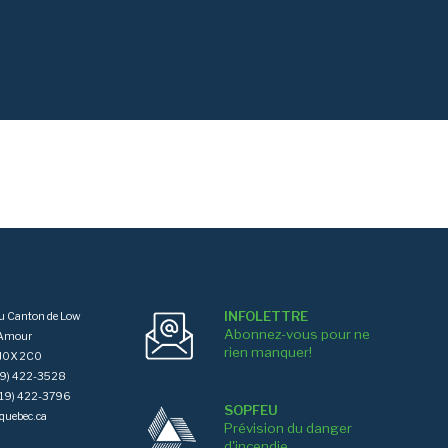
INFOLETTRE
du Canton de Low
Abonnez-vous pour ne
'Amour
rien manquer!
J0X 2C0
819) 422-3528
(819) 422-3796
SOPFEU
quebec.ca
Prévision du danger
d'incendie