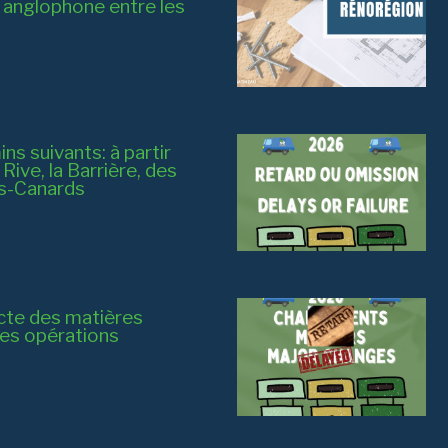
t anglophone entre les
s suivants: à partir
ive, la Barrière, des
es-Canards
cte des matières
des opérations