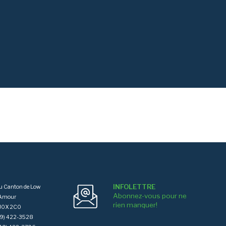
INFOLETTRE
du Canton de Low
Abonnez-vous pour ne
'Amour
rien manquer!
J0X 2C0
819) 422-3528