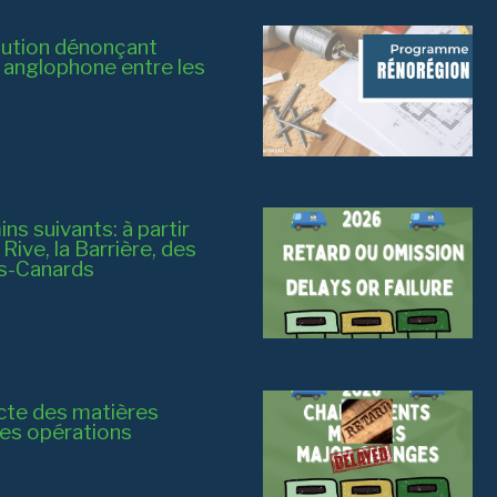
ution dénonçant
t anglophone entre les
s suivants: à partir
ive, la Barrière, des
es-Canards
cte des matières
des opérations