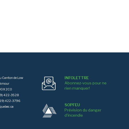
INFOLETTRE
du Canton de Low
Abonnez-vous pour ne
'Amour
rien manquer!
J0X 2C0
819) 422-3528
(819) 422-3796
SOPFEU
quebec.ca
Prévision du danger
d'incendie