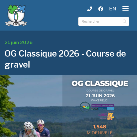
EN
ubmenu (Municipalité )
ubmenu (Services )
ubmenu (Culture et loisirs )
21 juin 2026
OG Classique 2026 - Course de
gravel