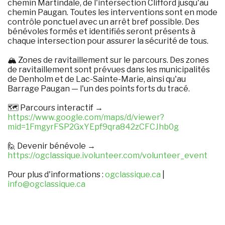
chemin Martindale, de l'intersection Clifford jusqu'au
chemin Paugan. Toutes les interventions sont en mode
contrôle ponctuel avec un arrêt bref possible. Des
bénévoles formés et identifiés seront présents à
chaque intersection pour assurer la sécurité de tous.
🏔️ Zones de ravitaillement sur le parcours. Des zones
de ravitaillement sont prévues dans les municipalités
de Denholm et de Lac-Sainte-Marie, ainsi qu'au
Barrage Paugan — l'un des points forts du tracé.
🗺️ Parcours interactif →
https://www.google.com/maps/d/viewer?
mid=1FmgyrFSP2GxYEpf9qra842zCFCJhb0g
🙋 Devenir bénévole →
https://ogclassique.ivolunteer.com/volunteer_event
Pour plus d'informations :
ogclassique.ca
|
info@ogclassique.ca