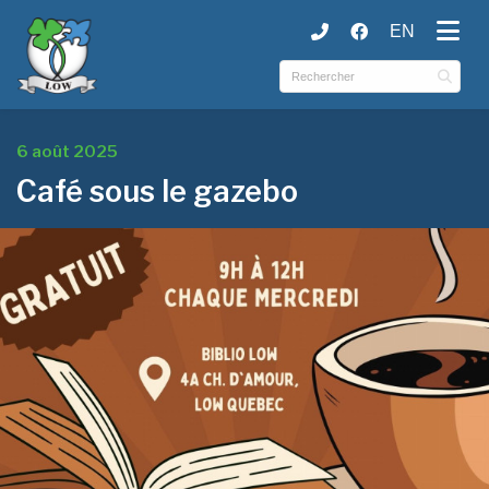
EN
ubmenu (Municipalité )
ubmenu (Services )
ubmenu (Culture et loisirs )
6 août 2025
Café sous le gazebo